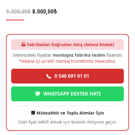
Orijinal
Şu
9.000,00
₺
8.000,00
₺
fiyat:
andaki
9.000,00₺.
fiyat:
8.000,00₺.
🏭 Fabrikadan Doğrudan Satış (Adana İmalat)
Sitemizdeki fiyatlar
montajsız fabrika teslim
fiyatıdır.
*Adana içi ücretli montaj hizmetimiz mevcuttur.
📞
0 540 691 01 01
💬
WHATSAPP DESTEK HATI
🏢 Müteahhit ve Toplu Alımlar İçin
Özel fiyat teklifi almak için bizimle iletişime geçin.