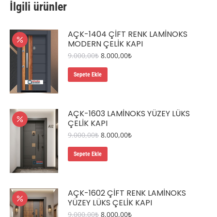
İlgili ürünler
AÇK-1404 ÇIFT RENK LAMINOKS
MODERN ÇELIK KAPI
Orijinal
Şu
9.000,00
₺
8.000,00
₺
fiyat:
andaki
9.000,00₺.
fiyat:
Sepete Ekle
8.000,00₺.
AÇK-1603 LAMINOKS YÜZEY LÜKS
ÇELIK KAPI
Orijinal
Şu
9.000,00
₺
8.000,00
₺
fiyat:
andaki
9.000,00₺.
fiyat:
Sepete Ekle
8.000,00₺.
AÇK-1602 ÇIFT RENK LAMINOKS
YÜZEY LÜKS ÇELIK KAPI
Orijinal
Şu
9.000,00
₺
8.000,00
₺