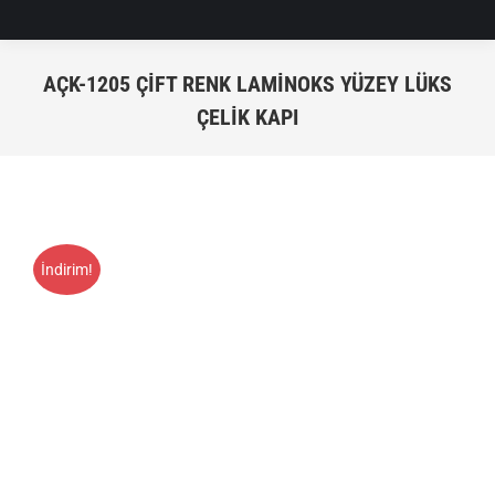
AÇK-1205 ÇIFT RENK LAMINOKS YÜZEY LÜKS
ÇELIK KAPI
You are here:
İndirim!